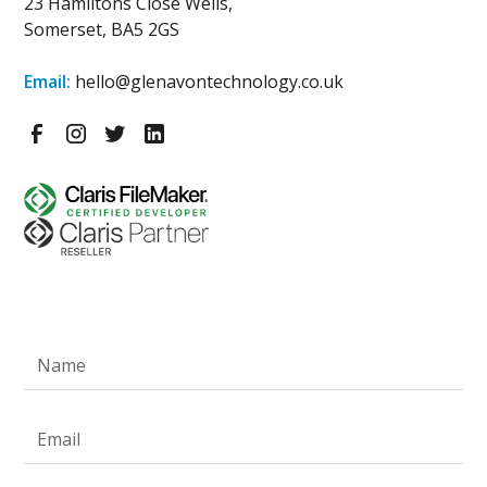
23 Hamiltons Close Wells,
Somerset, BA5 2GS
Email:
hello@glenavontechnology.co.uk